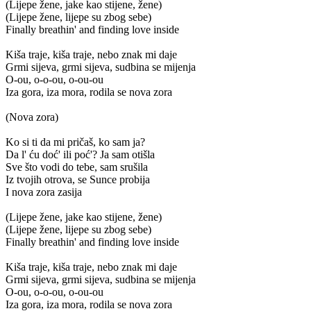
(Lijepe žene, jake kao stijene, žene)
(Lijepe žene, lijepe su zbog sebe)
Finally breathin' and finding love inside
Kiša traje, kiša traje, nebo znak mi daje
Grmi sijeva, grmi sijeva, sudbina se mijenja
O-ou, o-o-ou, o-ou-ou
Iza gora, iza mora, rodila se nova zora
(Nova zora)
Ko si ti da mi pričaš, ko sam ja?
Da l' ću doć' ili poć'? Ja sam otišla
Sve što vodi do tebe, sam srušila
Iz tvojih otrova, se Sunce probija
I nova zora zasija
(Lijepe žene, jake kao stijene, žene)
(Lijepe žene, lijepe su zbog sebe)
Finally breathin' and finding love inside
Kiša traje, kiša traje, nebo znak mi daje
Grmi sijeva, grmi sijeva, sudbina se mijenja
O-ou, o-o-ou, o-ou-ou
Iza gora, iza mora, rodila se nova zora