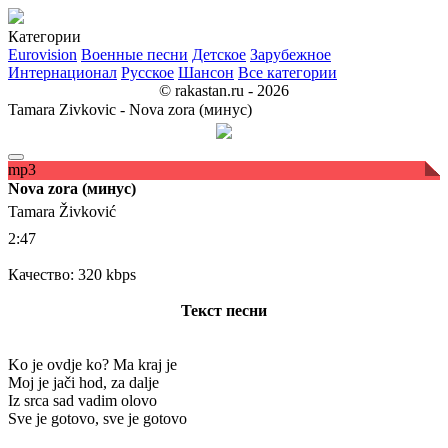
Категории
Eurovision
Военные песни
Детское
Зарубежное
Интернационал
Русское
Шансон
Все категории
© rakastan.ru - 2026
Tamara Zivkovic - Nova zora (минус)
mp3
Nova zora (минус)
Tamara Živković
2:47
Качество: 320 kbps
Текст песни
Ko je ovdje ko? Ma kraj je
Moj je jači hod, za dalje
Iz srca sad vadim olovo
Sve je gotovo, sve je gotovo