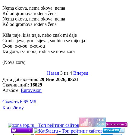
Nema okova, nema okova, nema
Kô od gromova rođena žena
Nema okova, nema okova, nema
Kô od gromova rođena žena
Kiša traje, kiša traje, nebo znak mi daje
Grmi sijeva, grmi sijeva, sudbina se mijenja
O-ou, o-o-ou, o-ou-ou
Iza gora, iza mora, rodila ѕe nova zora
(Nova zorа)
Назад
3 из 4
Вперед
Дата добавления:
29 Янв 2026, 08:31
Скачиваний:
16829
Альбом:
Eurovision
Скачать
6.65 Мб
К альбому