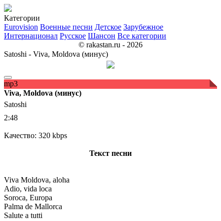
Категории
Eurovision
Военные песни
Детское
Зарубежное
Интернационал
Русское
Шансон
Все категории
© rakastan.ru - 2026
Satoshi - Viva, Moldova (минус)
mp3
Viva, Moldova (минус)
Satoshi
2:48
Качество: 320 kbps
Текст песни
Viva Moldova, aloha
Adio, vida loca
Soroca, Europa
Palma de Mallorca
Salute a tutti