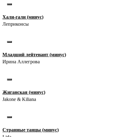
Хали-гали (минус)
Леприконсы
Младший лейтенант (минус)
Ирина Аллегрова
Жиганская (минус)
Jakone & Kiliana
Странные танцы (минус)
Lida