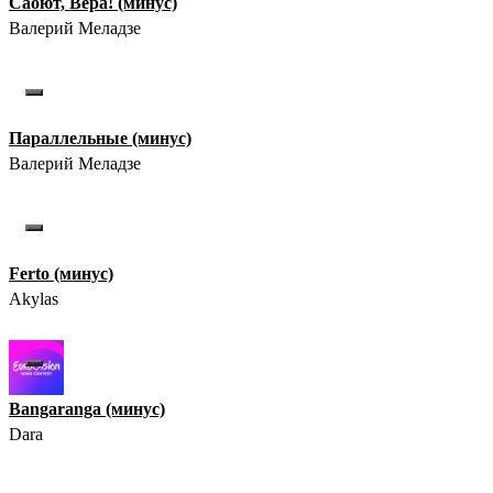
Саоют, Вера! (минус)
Валерий Меладзе
Параллельные (минус)
Валерий Меладзе
Ferto (минус)
Akylas
Bangaranga (минус)
Dara