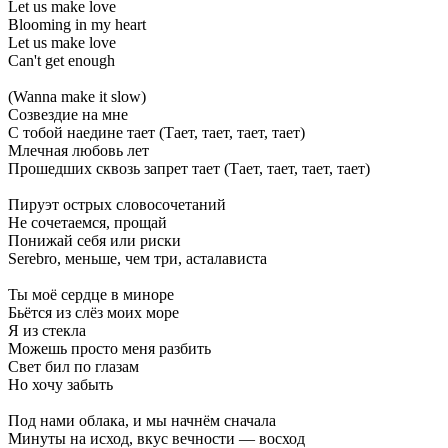
Let us make love
Blooming in my heart
Let us make love
Can't get enough
(Wanna make it slow)
Созвездие на мне
С тобой наедине тает (Тает, тает, тает, тает)
Млечная любовь лет
Прошедших сквозь запрет тает (Тает, тает, тает, тает)
Пируэт острых словосочетаний
Не сочетаемся, прощай
Понижай себя или риски
Serebro, меньше, чем три, асталависта
Ты моё сердце в миноре
Бьётся из слёз моих море
Я из стекла
Можешь просто меня разбить
Свет бил по глазам
Но хочу забыть
Под нами облака, и мы начнём сначала
Минуты на исход, вкус вечности — восход