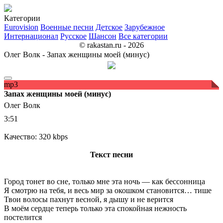
Категории
Eurovision
Военные песни
Детское
Зарубежное
Интернационал
Русское
Шансон
Все категории
© rakastan.ru - 2026
Олег Волк - Запах женщины моей (минус)
mp3
Запах женщины моей (минус)
Олег Волк
3:51
Качество: 320 kbps
Текст песни
Город тонет во сне, только мне эта ночь — как бессонница
Я смотрю на тебя, и весь мир за окошком становится… тише
Твои волосы пахнут весной, я дышу и не верится
В моём сердце теперь только эта спокойная нежность
постелится