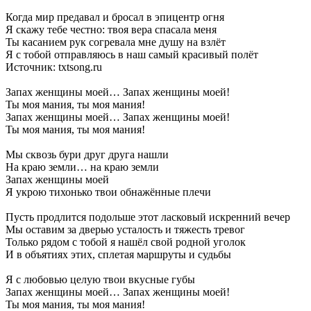
Когда мир предавал и бросал в эпицентр огня
Я скажу тебе честно: твоя вера спасала меня
Ты касанием рук согревала мне душу на взлёт
Я с тобой отправляюсь в наш самый красивый полёт
Источник: txtsong.ru
Запах женщины моей… Запах женщины моей!
Ты моя мания, ты моя мания!
Запах женщины моей… Запах женщины моей!
Ты моя мания, ты моя мания!
Мы сквозь бури друг друга нашли
На краю земли… на краю земли
Запах женщины моей
Я укрою тихонько твои обнажённые плечи
Пусть продлится подольше этот ласковый искренний вечер
Мы оставим за дверью усталость и тяжесть тревог
Только рядом с тобой я нашёл свой родной уголок
И в объятиях этих, сплетая маршруты и судьбы
Я с любовью целую твои вкусные губы
Запах женщины моей… Запах женщины моей!
Ты моя мания, ты моя мания!