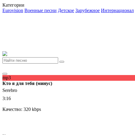
Категории
Eurovision
Военные песни
Детское
Зарубежное
Интернационал
mp3
Кто я для тебя (минус)
Serebro
3:16
Качество: 320 kbps