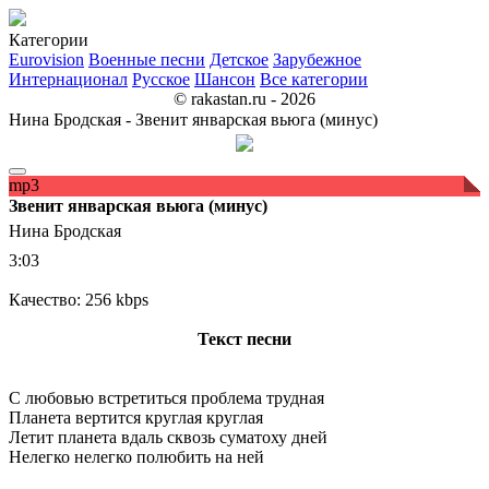
Категории
Eurovision
Военные песни
Детское
Зарубежное
Интернационал
Русское
Шансон
Все категории
© rakastan.ru - 2026
Нина Бродская - Звенит январская вьюга (минус)
mp3
Звенит январская вьюга (минус)
Нина Бродская
3:03
Качество: 256 kbps
Текст песни
С любовью встретиться проблема трудная
Планета вертится круглая круглая
Летит планета вдаль сквозь суматоху дней
Нелегко нелегко полюбить на ней