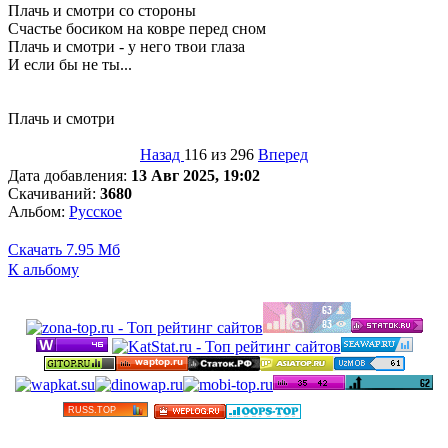
Плачь и смотри со стороны
Счастье босиком на ковре перед сном
Плачь и смотри - у него твои глаза
И если бы не ты...
Плачь и смотри
Назад
116 из 296
Вперед
Дата добавления:
13 Авг 2025, 19:02
Скачиваний:
3680
Альбом:
Русское
Скачать
7.95 Мб
К альбому
©
Бесплатные минусовки и тексты песен в высоком