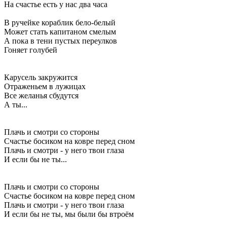
На счастье есть у нас два часа
В ручейке кораблик бело-белый
Может стать капитаном смелым
А пока в тени пустых переулков
Гоняет голубей
Карусель закружится
Отраженьем в лужицах
Все желанья сбудутся
А ты...
Плачь и смотри со стороны
Счастье босиком на ковре перед сном
Плачь и смотри - у него твои глаза
И если бы не ты...
Плачь и смотри со стороны
Счастье босиком на ковре перед сном
Плачь и смотри - у него твои глаза
И если бы не ты, мы были бы втроём