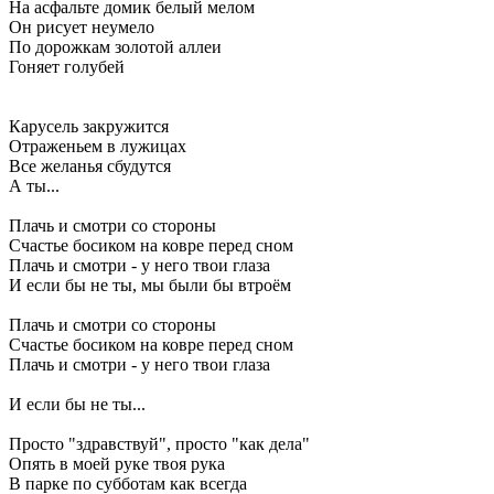
На асфальте домик белый мелом
Он рисует неумело
По дорожкам золотой аллеи
Гоняет голубей
Карусель закружится
Отраженьем в лужицах
Все желанья сбудутся
А ты...
Плачь и смотри со стороны
Счастье босиком на ковре перед сном
Плачь и смотри - у него твои глаза
И если бы не ты, мы были бы втроём
Плачь и смотри со стороны
Счастье босиком на ковре перед сном
Плачь и смотри - у него твои глаза
И если бы не ты...
Просто "здравствуй", просто "как дела"
Опять в моей руке твоя рука
В парке по субботам как всегда