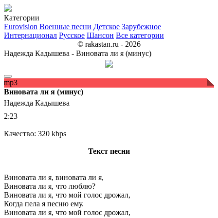
Категории
Eurovision
Военные песни
Детское
Зарубежное
Интернационал
Русское
Шансон
Все категории
© rakastan.ru - 2026
Надежда Кадышева - Виновата ли я (минус)
mp3
Виновата ли я (минус)
Надежда Кадышева
2:23
Качество: 320 kbps
Текст песни
Виновата ли я, виновата ли я,
Виновата ли я, что люблю?
Виновата ли я, что мой голос дрожал,
Когда пела я песню ему.
Виновата ли я, что мой голос дрожал,