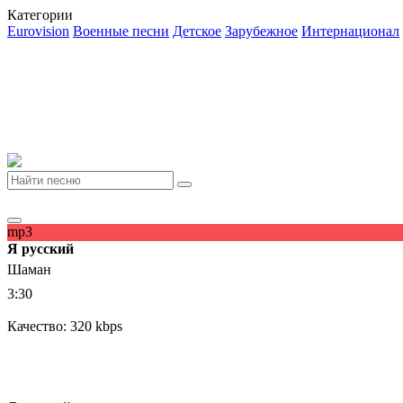
Категории
Eurovision
Военные песни
Детское
Зарубежное
Интернационал
mp3
Я русский
Шаман
3:30
Качество: 320 kbps