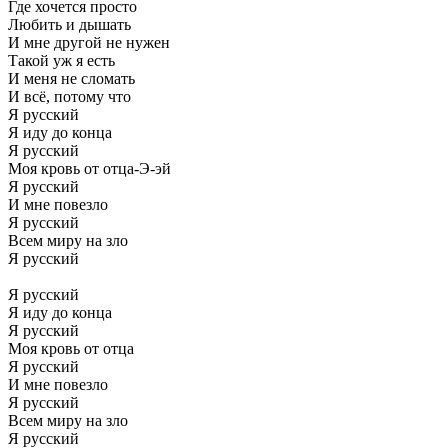
Где хочется просто
Любить и дышать
И мне другой не нужен
Такой уж я есть
И меня не сломать
И всё, потому что
Я русский
Я иду до конца
Я русский
Моя кровь от отца-Э-эй
Я русский
И мне повезло
Я русский
Всем миру на зло
Я русский
Я русский
Я иду до конца
Я русский
Моя кровь от отца
Я русский
И мне повезло
Я русский
Всем миру на зло
Я русский