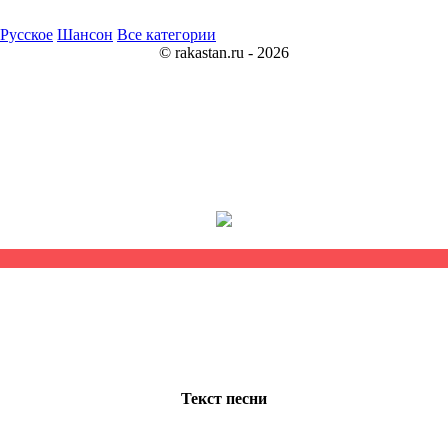
Русское
Шансон
Все категории
© rakastan.ru - 2026
Текст песни