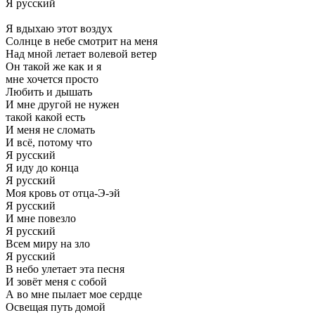
Я русский
Я вдыхаю этот воздух
Солнце в небе смотрит на меня
Над мной летает волевой ветер
Он такой же как и я
мне хочется просто
Любить и дышать
И мне другой не нужен
такой какой есть
И меня не сломать
И всё, потому что
Я русский
Я иду до конца
Я русский
Моя кровь от отца-Э-эй
Я русский
И мне повезло
Я русский
Всем миру на зло
Я русский
В небо улетает эта песня
И зовёт меня с собой
А во мне пылает мое сердце
Освещая путь домой