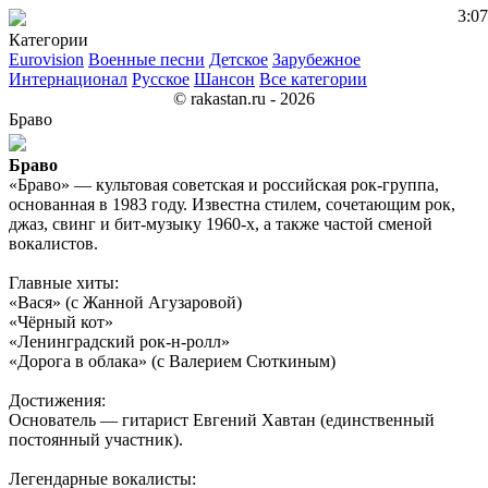
3:07
Категории
Eurovision
Военные песни
Детское
Зарубежное
Интернационал
Русское
Шансон
Все категории
© rakastan.ru - 2026
Браво
Браво
«Браво» — культовая советская и российская рок-группа,
основанная в 1983 году. Известна стилем, сочетающим рок,
джаз, свинг и бит-музыку 1960-х, а также частой сменой
вокалистов.
Главные хиты:
«Вася» (с Жанной Агузаровой)
«Чёрный кот»
«Ленинградский рок-н-ролл»
«Дорога в облака» (с Валерием Сюткиным)
Достижения:
Основатель — гитарист Евгений Хавтан (единственный
постоянный участник).
Легендарные вокалисты: