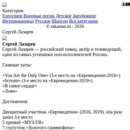
3:24
2:49
3:07
3:53
3:39
3:19
2:59
3:22
3:28
3:11
Категории
Eurovision
Военные песни
Детское
Зарубежное
Интернационал
Русское
Шансон
Все категории
© rakastan.ru - 2026
Сергей Лазарев
Сергей Лазарев
Сергей Лазарев — российский певец, актёр и телеведущий,
один из самых успешных поп-исполнителей России.
Главные хиты:
«You Are the Only One» (3-е место на «Евровидении-2016»)
«Scream» (3-е место на «Евровидении-2019»)
«В самое сердце»
«Лови»
Достижения:
Двукратный участник «Евровидения» (2016, 2019), оба раза
занял 3-е место
5 премий «МУЗ-ТВ»
7 статуэток «Золотого граммофона»