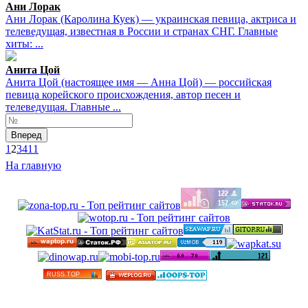
Ани Лорак
Ани Лорак (Каролина Куек) — украинская певица, актриса и
телеведущая, известная в России и странах СНГ. Главные
хиты: ...
Анита Цой
Анита Цой (настоящее имя — Анна Цой) — российская
певица корейского происхождения, автор песен и
телеведущая. Главные ...
Вперед
1
2
3
4
11
На главную
©
Бесплатные минусовки и тексты песен в высоком