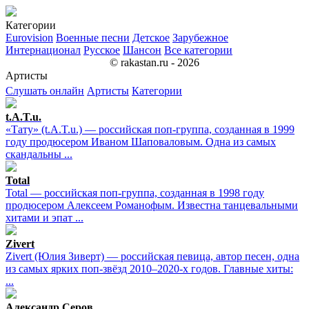
Категории
Eurovision
Военные песни
Детское
Зарубежное
Интернационал
Русское
Шансон
Все категории
© rakastan.ru - 2026
Артисты
Слушать онлайн
Артисты
Категории
t.A.T.u.
«Тату» (t.A.T.u.) — российская поп-группа, созданная в 1999
году продюсером Иваном Шаповаловым. Одна из самых
скандальны ...
Total
Total — российская поп-группа, созданная в 1998 году
продюсером Алексеем Романофым. Известна танцевальными
хитами и эпат ...
Zivert
Zivert (Юлия Зиверт) — российская певица, автор песен, одна
из самых ярких поп-звёзд 2010–2020-х годов. Главные хиты:
...
Александр Серов