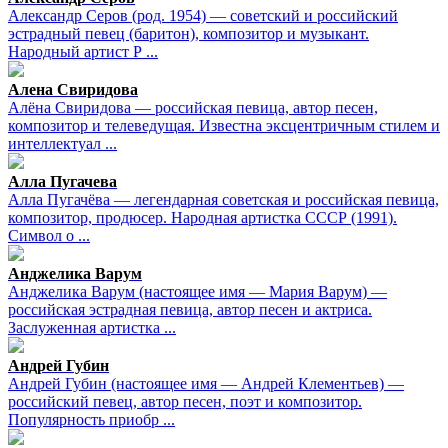
Александр Серов (род. 1954) — советский и российский
эстрадный певец (баритон), композитор и музыкант.
Народный артист Р ...
Алена Свиридова
Алёна Свиридова — российская певица, автор песен,
композитор и телеведущая. Известна эксцентричным стилем и
интеллектуал ...
Алла Пугачева
Алла Пугачёва — легендарная советская и российская певица,
композитор, продюсер. Народная артистка СССР (1991).
Символ о ...
Анджелика Варум
Анджелика Варум (настоящее имя — Мария Варум) —
российская эстрадная певица, автор песен и актриса.
Заслуженная артистка ...
Андрей Губин
Андрей Губин (настоящее имя — Андрей Клементьев) —
российский певец, автор песен, поэт и композитор.
Популярность приобр ...