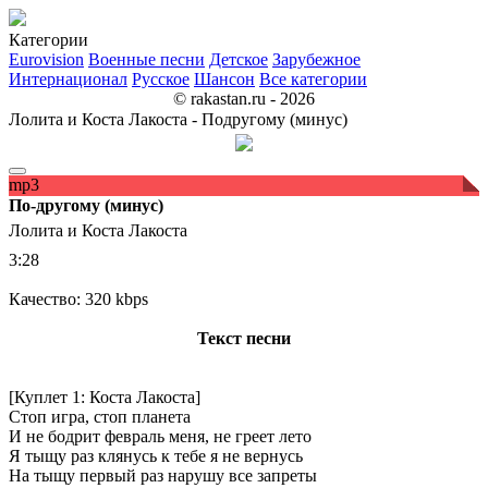
Категории
Eurovision
Военные песни
Детское
Зарубежное
Интернационал
Русское
Шансон
Все категории
© rakastan.ru - 2026
Лолита и Коста Лакоста - Подругому (минус)
mp3
По-другому (минус)
Лолита и Коста Лакоста
3:28
Качество: 320 kbps
Текст песни
[Куплет 1: Коста Лакоста]
Стоп игра, стоп планета
И не бодрит февраль меня, не греет лето
Я тыщу раз клянусь к тебе я не вернусь
На тыщу первый раз нарушу все запреты