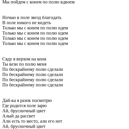
Мы пойдем с конем по полю вдвоем
Ночью в поле звезд благодать
В поле никого не видеть
Только мы с конем по полю идем
Только мы с конем по полю идем
Только мы с конем по полю идем
Только мы с конем по полю идем
Сяду я верхом на коня
Ты вези по полю меня
По бескрайнему полю сделали
По бескрайнему полю сделали
По бескрайнему полю сделали
По бескрайнему полю сделали
Дай-ка я разок посмотрю
Где родится поле зарю
Ай, брусничный цвет
Алый да рассвет
Али есть то место, али его нет
Ай, брусничный цвет