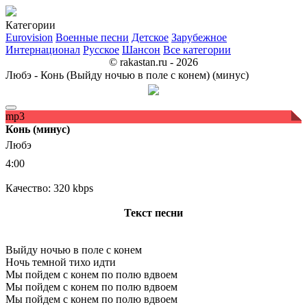
Категории
Eurovision
Военные песни
Детское
Зарубежное
Интернационал
Русское
Шансон
Все категории
© rakastan.ru - 2026
Любэ - Конь (Выйду ночью в поле с конем) (минус)
mp3
Конь (минус)
Любэ
4:00
Качество: 320 kbps
Текст песни
Выйду ночью в поле с конем
Ночь темной тихо идти
Мы пойдем с конем по полю вдвоем
Мы пойдем с конем по полю вдвоем
Мы пойдем с конем по полю вдвоем