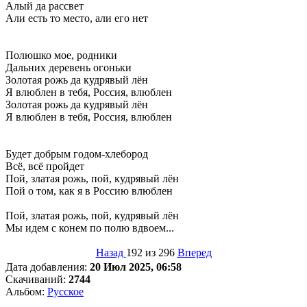
Алый да рассвет
Али есть то место, али его нет
Полюшко мое, родники
Дальних деревень огоньки
Золотая рожь да кудрявый лён
Я влюблен в тебя, Россия, влюблен
Золотая рожь да кудрявый лён
Я влюблен в тебя, Россия, влюблен
Будет добрым годом-хлебород
Всё, всё пройдет
Пой, златая рожь, пой, кудрявый лён
Пой о том, как я в Россию влюблен
Пой, златая рожь, пой, кудрявый лён
Мы идем с конем по полю вдвоем...
Назад
192 из 296
Вперед
Дата добавления:
20 Июл 2025, 06:58
Скачиваний:
2744
Альбом:
Русское